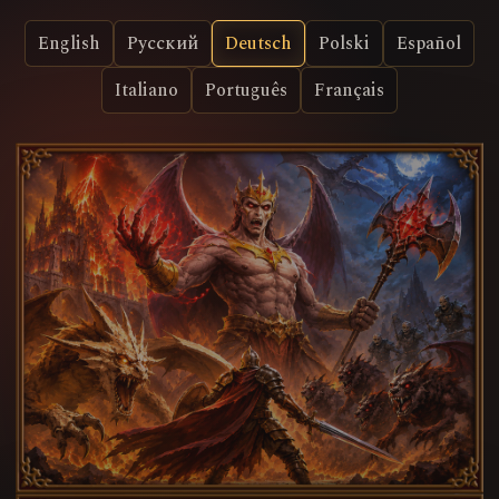
English
Русский
Deutsch
Polski
Español
Italiano
Português
Français